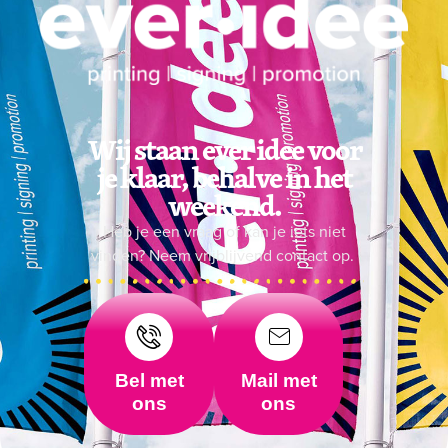
Wij staan ever idee voor
je klaar, behalve in het
weekend.
Heb je een vraag of kan je iets niet
vinden? Neem vrijblijvend contact op.
Bel met
Mail met
ons
ons