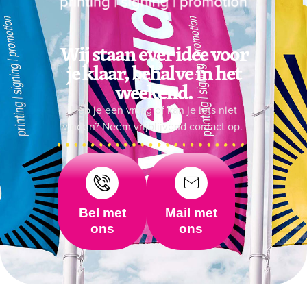
Wij staan ever idee voor
je klaar, behalve in het
weekend.
Heb je een vraag of kan je iets niet
vinden? Neem vrijblijvend contact op.
Bel met
Mail met
ons
ons