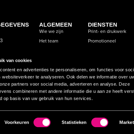
GEGEVENS
ALGEMEEN
DIENSTEN
Wie we zijn
Print- en drukwerk
Het team
Promotioneel
 3
Vacatures
Kleding
wijk
Contact
Advies en creatie
.nl
ik van cookies
Cookieverklaring
ontent en advertenties te personaliseren, om functies voor soci
 websiteverkeer te analyseren. Ook delen we informatie over u
 onze partners voor social media, adverteren en analyse. Deze
vens combineren met andere informatie die u aan ze heeft vers
d op basis van uw gebruik van hun services.
© 2025 tempomarketing • Alle rechten voorbehouden
Voorkeuren
Statistieken
Market