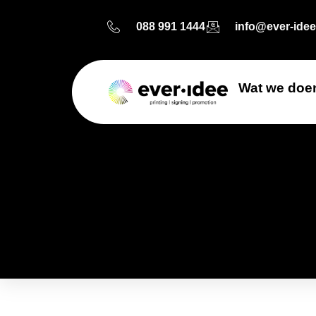
088 991 1444
info@ever-idee
Wat we doe