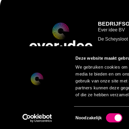
BEDRIJFS
Ever idee BV
De Scheysloot
2201 GN Noord
info@ever-idee
Deze website maakt gebru
088 9911444
We gebruiken cookies om c
media te bieden en om ons
Kvk: 83312536
gebruik van onze site met
partners kunnen deze gege
of die ze hebben verzamel
Toestemmingsselectie
Noodzakelijk