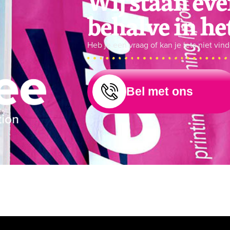
Wij staan ever
behalve in h
Heb je een vraag of kan je iets niet vi
Bel met ons