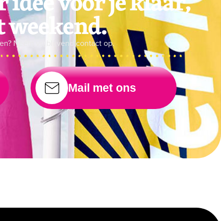
 idee voor je klaar,
et weekend.
nden? Neem vrijblijvend contact op.
Mail met ons